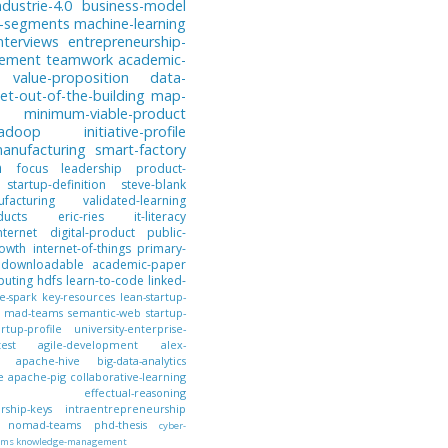
ndustrie-4.0
business-model
-segments
machine-learning
nterviews
entrepreneurship-
gement
teamwork
academic-
value-proposition
data-
et-out-of-the-building
map-
minimum-viable-product
hadoop
initiative-profile
anufacturing
smart-factory
n
focus
leadership
product-
startup-definition
steve-blank
facturing
validated-learning
ducts
eric-ries
it-literacy
nternet
digital-product
public-
owth
internet-of-things
primary-
downloadable
academic-paper
puting
hdfs
learn-to-code
linked-
e-spark
key-resources
lean-startup-
mad-teams
semantic-web
startup-
artup-profile
university-enterprise-
test
agile-development
alex-
apache-hive
big-data-analytics
e
apache-pig
collaborative-learning
effectual-reasoning
ship-keys
intraentrepreneurship
nomad-teams
phd-thesis
cyber-
ems
knowledge-management