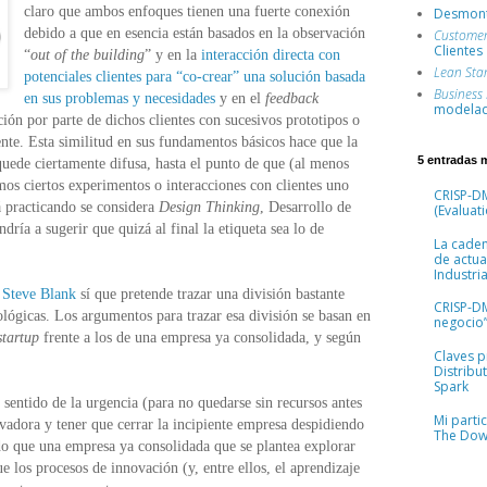
claro que ambos enfoques tienen una fuerte conexión
Desmont
debido a que en esencia están basados en la observación
Custome
Clientes
“
out of the building
” y en la
interacción directa con
Lean Sta
potenciales clientes para “co-crear” una solución basada
Business
en sus problemas y necesidades
y en el
feedback
modelad
ión por parte de dichos clientes con sucesivos prototipos o
te. Esta similitud en sus fundamentos básicos hace que la
5 entradas 
uede ciertamente difusa, hasta el punto de que (al menos
os ciertos experimentos o interacciones con clientes uno
CRISP-DM
á practicando se considera
Design Thinking
, Desarrollo de
(Evaluati
dría a sugerir que quizá al final la etiqueta sea lo de
La cade
de actua
Industria
r Steve Blank
sí que pretende trazar una división bastante
CRISP-D
lógicas. Los argumentos para trazar esa división se basan en
negocio”
startup
frente a los de una empresa ya consolidada, y según
Claves pr
Distribu
Spark
 sentido de la urgencia (para no quedarse sin recursos antes
Mi parti
vadora y tener que cerrar la incipiente empresa despidiendo
The Dow
o que una empresa ya consolidada que se plantea explorar
 los procesos de innovación (y, entre ellos, el aprendizaje