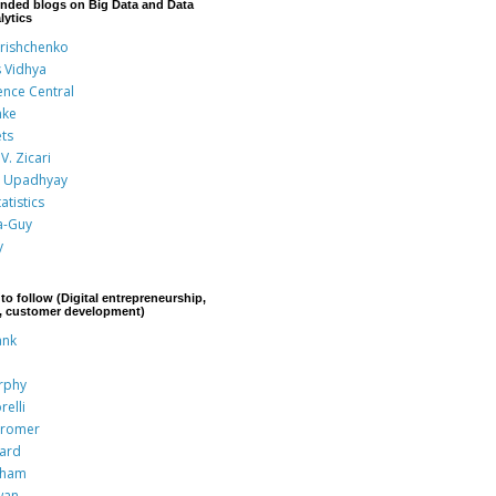
nded blogs on Big Data and Data
lytics
Grishchenko
s Vidhya
ence Central
nke
ts
V. Zicari
 Upadhyay
atistics
a-Guy
y
to follow (Digital entrepreneurship,
p, customer development)
ank
rphy
relli
Kromer
rard
aham
wan