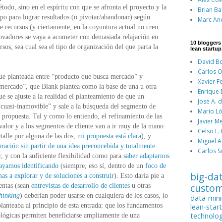
étodo, sino en el espíritu con que se afronta el proyecto y la
Brian Ba
po para lograr resultados (o pivotar/abandonar) según
Marc An
e recursos (y ciertamente, en la coyuntura actual no creo
ovadores se vaya a acometer con demasiada relajación en
10 bloggers
os, sea cual sea el tipo de organización del que parta la
lean startup
David Bo
Carlos O
oque planteada entre “producto que busca mercado” y
Xavier F
 mercado”, que Blank plantea como la base de una u otra
Enrique
se ajuste a la realidad el planteamiento de que un
José A. 
cuasi-inamovible” y sale a la búsqueda del segmento de
Mario Ló
a propuesta. Tal y como lo entiendo, el refinamiento de las
Javier M
 valor y a los segmentos de cliente van a ir muy de la mano
Celso L.
alle por alguna de las dos,
mi propuesta está clara
), y
Miguel A
oración sin partir de una idea preconcebida y totalmente
Carlos Si
r
, y con la suficiente flexibilidad como para
saber adaptarnos
vayamos identificando
(siempre, eso sí, dentro de un
foco de
big-da
mas a explorar y de soluciones a construir
). Esto daría pie a
custo
entas (sean
entrevistas de desarrollo de clientes
u otras
hinking
) deberían poder usarse en cualquiera de los casos, lo
data-min
planteaba al principio de esta entrada: que los fundamentos
lean-star
technolo
lógicas permiten beneficiarse ampliamente de una