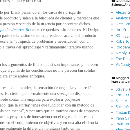
erentes en uno y otro caso.
10 recomme
Science/Ana
Alexey 
ado por Blank pensando en los casos de
startups
de
Analytic
 de producto y salen a la búsqueda de clientes y mercados que
Data Sci
sa presión y sentido de la urgencia por encontrar dichos
Jörn Fra
l
product/market fit
) antes de quedarse sin recursos. El Design
KDnugge
 parte de la visión de un emprendedor acerca del producto
Roberto 
nfoca a la “búsqueda de problemas y necesidades” con un
Roopam
go a través del aprendizaje y refinamiento iterativo usando
Simply St
The-Dat
VizCand
n los argumentos de Blank que sí son importantes y merecen
 que algunas de las conclusiones no me parecen tan sólidas
 clara entre ambos enfoques.
10 bloggers 
lean startu
ecesidad de rapidez, la sensación de urgencia y la presión
Steve Bl
les. Es cierto que normalmente una
startup
no dispone de
Eric Ries
 puede contar una empresa para explorar proyectos
Sean Mu
lado, que la
startup
tenga que funcionar con un método de
Spike Mo
“más con menos”, y por otro que en muchos casos de empresas
Tristan 
ar los proyectos de innovación con el rigor o la necesidad
Yann Gi
tes en el cumplimiento de objetivos y en una alta eficiencia
Paul Gr
 que realmente la diferencia no estaría tanto en las
Alex Co