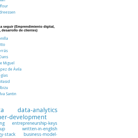
lfour
dreessen
 a seguir (Emprendimiento digital,
, desarrollo de clientes)
nilla
tto
errás
 Dans
de Miguel
pez de Ávila
egías
 Masid
lbizu
lva Santin
ta
data-analytics
mer-development
ing
entrepreneurship-keys
tup
written-in-english
gy-stack
business-model-