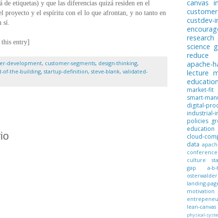
canvas
i
de etiquetas) y que las diferencias quizá residen en el
customer
 proyecto y el espíritu con el lo que afrontan, y no tanto en
custdev-i
 sí
.
encoura
research
this entry]
science
g
reduce
er-development
,
customer-segments
,
design-thinking
,
apache-
t-of-the-building
,
startup-definition
,
steve-blank
,
validated-
lecture
m
educatio
market-fit
smart-manu
digital-pro
industrial-i
policies
gr
education
io
cloud-com
data
apach
conference
culture
st
gap
a-b-
osterwalder
landing-pag
motivation
entrepeneur
lean-canvas
physical-syst