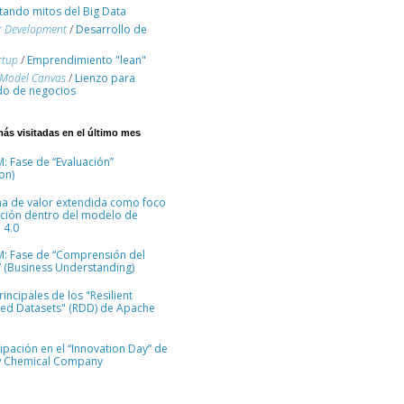
ando mitos del Big Data
r Development
/
Desarrollo de
rtup
/
Emprendimiento "lean"
 Model Canvas
/
Lienzo para
o de negocios
más visitadas en el último mes
: Fase de “Evaluación”
on)
na de valor extendida como foco
ción dentro del modelo de
 4.0
M: Fase de “Comprensión del
 (Business Understanding)
incipales de los "Resilient
ted Datasets" (RDD) de Apache
cipación en el “Innovation Day” de
 Chemical Company