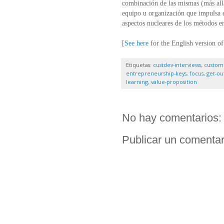
combinación de las mismas (más allá 
equipo u organización que impulsa el
aspectos nucleares de los métodos en
[
See here
for the English version of 
Etiquetas:
custdev-interviews
,
custom
entrepreneurship-keys
,
focus
,
get-ou
learning
,
value-proposition
No hay comentarios:
Publicar un comentar