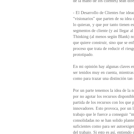
de la mano de los clientes) sean dif
- El Desarrollo de Clientes fue ide
“visionarios” que parten de su idea
lo quieran, y que por tanto tienen e
segmentos de cliente (y así llegar a
Thinking (al menos según Blank) no
que quiere construir, sino que se e
proceso que trata de reducir el ries
prototipado.
En mi opinión hay algunas claves e
ser tenidos muy en cuenta, mientras
como para trazar una distinción tan
Por un parte tenemos la idea de la n
por no agotar los recursos disponib
partida de los recursos con los que
innovadores. Esto provoca, por un 
trabajo que le fuerce a conseguir 
consolidadas no se han solido plante
suficientes como para ser autoexigen
del trabajo. Si esto es así, entiendo