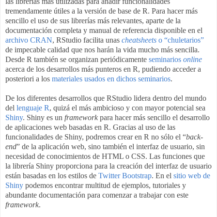
las librerías más utilizadas para añadir funcionalidades
tremendamente útiles a la versión de base de R. Para hacer más
sencillo el uso de sus librerías más relevantes, aparte de la
documentación completa y manual de referencia disponible en el
archivo CRAN
, RStudio facilita unas
cheatsheets
o “chuletarios”
de impecable calidad que nos harán la vida mucho más sencilla.
Desde R también se organizan periódicamente
seminarios
online
acerca de los desarrollos más punteros en R, pudiendo acceder a
posteriori a los
materiales usados en dichos seminarios
.
De los diferentes desarrollos que RStudio lidera dentro del mundo
del
lenguaje R
, quizá el más ambicioso y con mayor potencial sea
Shiny
. Shiny es un
framework
para hacer más sencillo el desarrollo
de aplicaciones web basadas en R. Gracias al uso de las
funcionalidades de Shiny, podremos crear en R no sólo el “
back-
end
” de la aplicación web, sino también el interfaz de usuario, sin
necesidad de conocimientos de HTML o CSS. Las funciones que
la librería Shiny proporciona para la creación del interfaz de usuario
están basadas en los estilos de
Twitter Bootstrap
. En el
sitio web de
Shiny
podemos encontrar multitud de ejemplos, tutoriales y
abundante documentación para comenzar a trabajar con este
framework
.