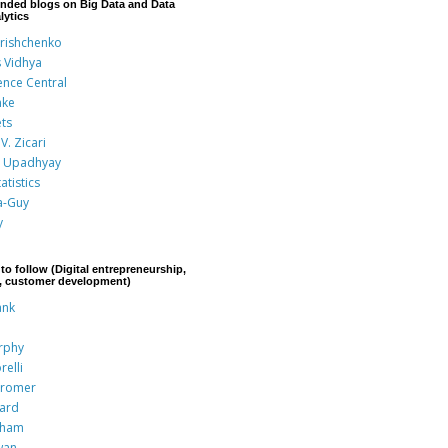
nded blogs on Big Data and Data
lytics
Grishchenko
s Vidhya
ence Central
nke
ts
V. Zicari
 Upadhyay
atistics
a-Guy
y
to follow (Digital entrepreneurship,
p, customer development)
ank
rphy
relli
Kromer
rard
aham
wan