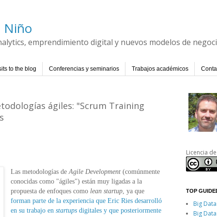
l Niño
Analytics, emprendimiento digital y nuevos modelos de negoc
its to the blog
Conferencias y seminarios
Trabajos académicos
Conta
odologías ágiles: "Scrum Training
s
Licencia de
Las metodologías de
Agile Development
(comúnmente
conocidas como "ágiles") están muy ligadas a la
propuesta de enfoques como
lean startup
, ya que
TOP GUIDED
forman parte de la experiencia que Eric Ries desarrolló
Big Data
en su trabajo en
startups
digitales y que posteriormente
Big Data