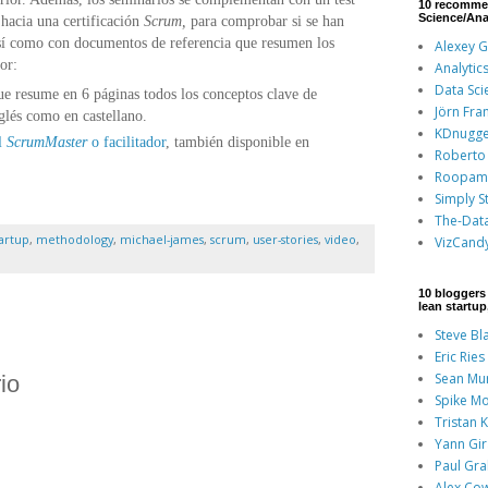
10 recomme
Science/Ana
 hacia una certificación
Scrum,
para comprobar si se han
sí como con documentos de referencia que resumen los
Alexey 
or:
Analytic
Data Sci
ue resume en 6 páginas todos los conceptos clave de
Jörn Fra
glés como en castellano.
KDnugge
el
ScrumMaster
o facilitador
, también disponible en
Roberto 
Roopam
Simply St
The-Dat
tartup
,
methodology
,
michael-james
,
scrum
,
user-stories
,
video
,
VizCand
10 bloggers 
lean startu
Steve Bl
Eric Ries
Sean Mu
io
Spike Mo
Tristan 
Yann Gi
Paul Gr
Alex Co