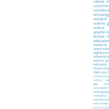
canvas
i
customer
custdev-i
encoura
research
science
g
reduce
apache-
lecture
m
educatio
market-fit
smart-manu
digital-pro
industrial-i
policies
gr
education
cloud-com
data
apach
conference
culture
st
gap
a-b-
osterwalder
landing-pag
motivation
entrepeneur
lean-canvas
physical-syst