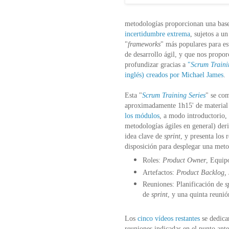
metodologías proporcionan una bas
incertidumbre extrema
, sujetos a u
"
frameworks
" más populares para est
de desarrollo ágil, y que nos propo
profundizar gracias a
"
Scrum Traini
inglés) creados por Michael James
.
Esta "
Scrum Training Series
" se co
aproximadamente 1h15' de material 
los módulos
, a modo introductorio, 
metodologías ágiles en general) der
idea clave de
sprint
, y presenta los 
disposición para desplegar una meto
Roles:
Product Owner
, Equip
Artefactos:
Product Backlog, 
Reuniones: Planificación de
s
de
sprint
, y una quinta reunió
Los
cinco vídeos restantes
se dedican
reuniones indicadas en el punto ant