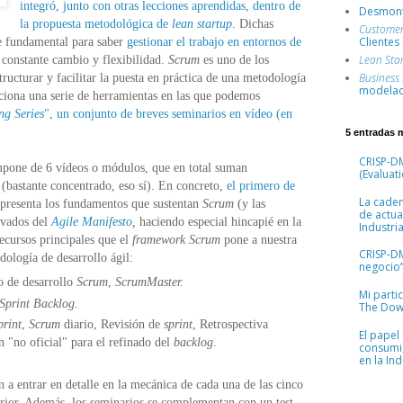
integró, junto con otras lecciones aprendidas, dentro de
Desmont
la propuesta metodológica de
lean startup
. Dichas
Custome
Clientes
e fundamental para saber
gestionar el trabajo en entornos de
Lean Sta
n constante cambio y flexibilidad.
Scrum
es uno de los
Business
ructurar y facilitar la puesta en práctica de una metodología
modelad
rciona una serie de herramientas en las que podemos
ng Series
", un
conjunto de breves seminarios en vídeo (en
5 entradas 
CRISP-DM
mpone de 6 vídeos o módulos, que en total suman
(Evaluati
(bastante concentrado, eso sí).
En concreto,
el primero de
La cade
presenta l
os fundamentos que sustentan
Scrum
(y las
de actua
ivados del
Agile Manifesto
,
haciendo especial hincapié en la
Industria
recursos principales
que el
framework
Scrum
pone a nuestra
CRISP-D
dología de desarrollo ágil:
negocio”
o de desarrollo
Scrum
,
ScrumMaster.
Mi parti
Sprint Backlog.
The Dow
print
,
Scrum
diario, Revisión de
sprint
, Retrospectiva
El papel
n "no oficial" para el refinado del
backlog
.
consumi
en la Ind
 a entrar en detalle en la mecánica de cada una de las cinco
erior. Además, los seminarios se complementan con un test