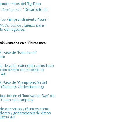
ando mitos del Big Data
r Development
/
Desarrollo de
rtup
/
Emprendimiento "lean"
 Model Canvas
/
Lienzo para
o de negocios
más visitadas en el último mes
: Fase de “Evaluación”
on)
na de valor extendida como foco
ción dentro del modelo de
 4.0
M: Fase de “Comprensión del
 (Business Understanding)
cipación en el “Innovation Day” de
 Chemical Company
 de operarios y técnicos como
dores y generadores de datos
ustria 4.0