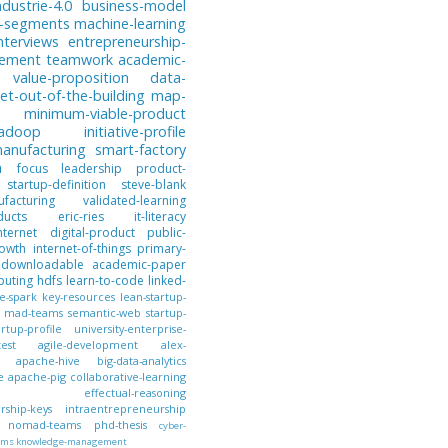
ndustrie-4.0
business-model
-segments
machine-learning
nterviews
entrepreneurship-
gement
teamwork
academic-
value-proposition
data-
et-out-of-the-building
map-
minimum-viable-product
hadoop
initiative-profile
anufacturing
smart-factory
n
focus
leadership
product-
startup-definition
steve-blank
facturing
validated-learning
ducts
eric-ries
it-literacy
nternet
digital-product
public-
owth
internet-of-things
primary-
downloadable
academic-paper
puting
hdfs
learn-to-code
linked-
e-spark
key-resources
lean-startup-
mad-teams
semantic-web
startup-
artup-profile
university-enterprise-
test
agile-development
alex-
apache-hive
big-data-analytics
e
apache-pig
collaborative-learning
effectual-reasoning
ship-keys
intraentrepreneurship
nomad-teams
phd-thesis
cyber-
ems
knowledge-management