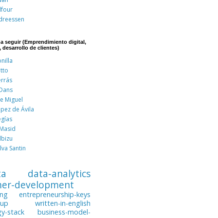
lfour
dreessen
 a seguir (Emprendimiento digital,
, desarrollo de clientes)
nilla
tto
errás
 Dans
de Miguel
pez de Ávila
egías
 Masid
lbizu
lva Santin
ta
data-analytics
mer-development
ing
entrepreneurship-keys
tup
written-in-english
gy-stack
business-model-