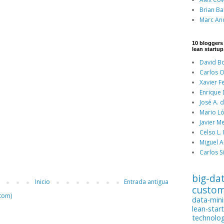
Brian Ba
Marc An
10 bloggers
lean startup
David Bo
Carlos O
Xavier F
Enrique
José A. 
Mario Ló
Javier M
Celso L.
Miguel A
Carlos Si
big-da
Inicio
Entrada antigua
custo
tom)
data-min
lean-star
technolo