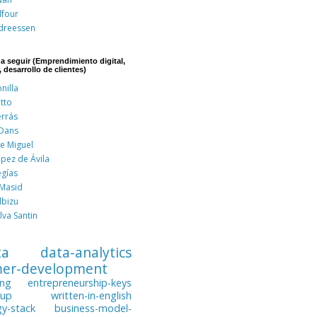
lfour
dreessen
 a seguir (Emprendimiento digital,
, desarrollo de clientes)
nilla
tto
errás
 Dans
de Miguel
pez de Ávila
egías
 Masid
lbizu
lva Santin
ta
data-analytics
mer-development
ing
entrepreneurship-keys
tup
written-in-english
gy-stack
business-model-