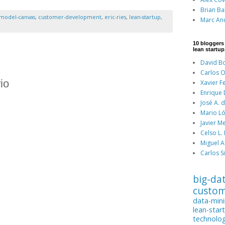
Brian Ba
-model-canvas
,
customer-development
,
eric-ries
,
lean-startup
,
Marc An
10 bloggers
lean startup
David Bo
Carlos O
io
Xavier F
Enrique
José A. 
Mario Ló
Javier M
Celso L.
Miguel A
Carlos Si
big-da
custo
data-min
lean-star
technolo