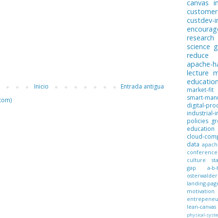
canvas
i
customer
custdev-i
encoura
research
science
g
reduce
apache-
lecture
m
educatio
Inicio
Entrada antigua
market-fit
smart-manu
tom)
digital-pro
industrial-i
policies
gr
education
cloud-com
data
apach
conference
culture
st
gap
a-b-
osterwalder
landing-pag
motivation
entrepeneur
lean-canvas
physical-syst