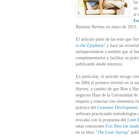
las
un 
al 
Ev
Business Review en mayo de 2013
.
El artículo parte de las tesis que S
to the Epiphany
" y hace un recorri
enriqueciéndose a medida que se ha
complementarlos y facilitar su prácti
publicando desde entonces.
En particular, el artículo recoge có
en 2004 el primero invirtió en la st
Harvey, a cambio de que Ries y Harv
negocios Haas de la Universidad de 
empezó a conectar tres elementos fu
práctica del
Customer Development
software practicando metodologías
evocaba con la propuesta del
Lean 
estas conexiones
Eric Ries fue madu
en su libro "
The Lean Startup
" publ