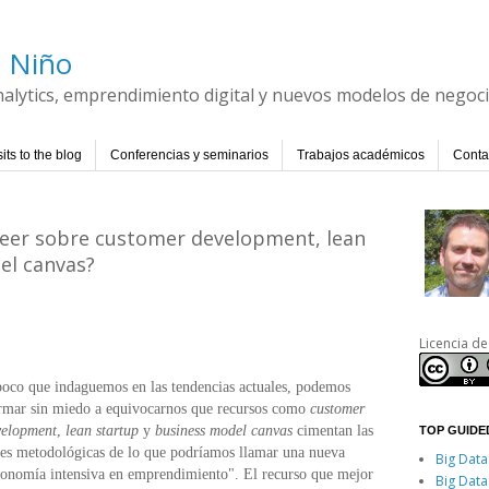
l Niño
Analytics, emprendimiento digital y nuevos modelos de negoc
its to the blog
Conferencias y seminarios
Trabajos académicos
Conta
leer sobre customer development, lean
el canvas?
Licencia de
oco que indaguemos en las tendencias actuales, podemos
irmar sin miedo a equivocarnos que recursos como
customer
velopment
,
lean startup
y
business model canvas
cimentan las
TOP GUIDED
es metodológicas de lo que podríamos llamar una nueva
Big Data
onomía intensiva en emprendimiento". El recurso que mejor
Big Data