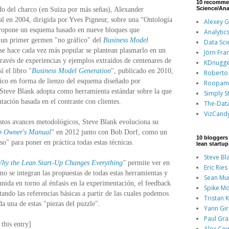
10 recomme
Science/Ana
ado del charco (en Suiza por más señas), Alexander
ral en 2004, dirigida por Yves Pigneur, sobre una “Ontología
Alexey 
ropone un esquema basado en nueve bloques que
Analytic
(un primer germen "no gráfico" del
Business Model
Data Sci
 se hace cada vez más popular se plantean plasmarlo en un
Jörn Fra
 través de experiencias y ejemplos extraídos de centenares de
KDnugge
í el libro "
Business Model Generation
", publicado en 2010,
Roberto 
fico en forma de lienzo del esquema diseñado por
Roopam
Steve Blank adopta como herramienta estándar sobre la que
Simply St
tación basada en el contraste con clientes.
The-Dat
VizCand
 estos avances metodológicos, Steve Blank evoluciona su
p Owner's Manual
" en 2012 junto con Bob Dorf, como un
10 bloggers 
so" para poner en práctica todas estas técnicas.
lean startu
Steve Bl
hy the Lean Start-Up Changes Everything
"
permite ver en
Eric Ries
o se integran las propuestas de todas estas herramientas y
Sean Mu
nida en torno al énfasis en la experimentación, el feedback
Spike Mo
citando las referencias básicas a partir de las cuales podemos
Tristan 
a una de estas "piezas del puzzle".
Yann Gi
Paul Gr
this entry]
Alex Co