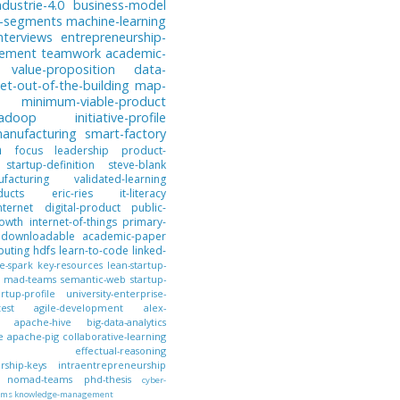
ndustrie-4.0
business-model
-segments
machine-learning
nterviews
entrepreneurship-
gement
teamwork
academic-
value-proposition
data-
et-out-of-the-building
map-
minimum-viable-product
hadoop
initiative-profile
anufacturing
smart-factory
n
focus
leadership
product-
startup-definition
steve-blank
facturing
validated-learning
ducts
eric-ries
it-literacy
nternet
digital-product
public-
owth
internet-of-things
primary-
downloadable
academic-paper
puting
hdfs
learn-to-code
linked-
e-spark
key-resources
lean-startup-
mad-teams
semantic-web
startup-
artup-profile
university-enterprise-
test
agile-development
alex-
apache-hive
big-data-analytics
e
apache-pig
collaborative-learning
effectual-reasoning
ship-keys
intraentrepreneurship
nomad-teams
phd-thesis
cyber-
ems
knowledge-management