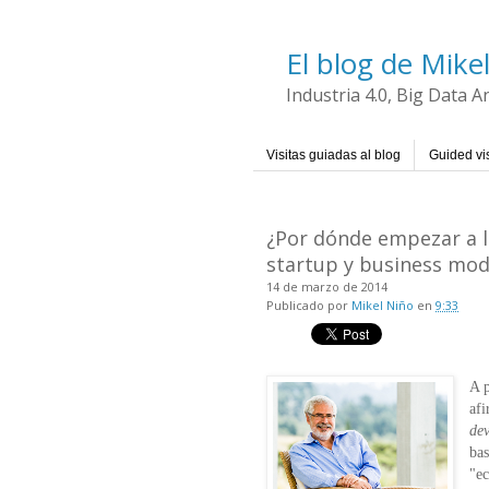
El blog de Mike
Industria 4.0, Big Data 
Visitas guiadas al blog
Guided vis
¿Por dónde empezar a 
startup y business mod
14 de marzo de 2014
Publicado por
Mikel Niño
en
9:33
A p
af
de
bas
"ec