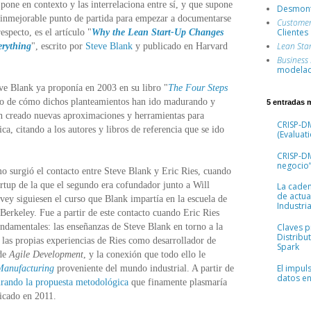
 pone en contexto y las interrelaciona entre sí, y que supone
Desmont
inmejorable punto de partida para empezar a documentarse
Custome
Clientes
respecto, es el artículo "
Why the Lean Start-Up Changes
Lean Sta
erything
", escrito por
Steve Blank
y publicado en Harvard
Business
modelad
teve Blank ya proponía en 2003 en su libro "
The Four Steps
do de cómo dichos planteamientos han ido madurando y
5 entradas 
n creado nuevas aproximaciones y herramientas para
CRISP-DM
ca, citando a los autores y libros de referencia que se ido
(Evaluati
CRISP-D
negocio”
mo surgió el contacto entre Steve Blank y Eric Ries, cuando
artup de la que el segundo era cofundador junto a Will
La cade
de actua
ey siguiesen el curso que Blank impartía en la escuela de
Industria
Berkeley. Fue a partir de este contacto cuando Eric Ries
ndamentales: las enseñanzas de Steve Blank en torno a la
Claves pr
Distribu
, las propias experiencias de Ries como desarrollador de
Spark
 de
Agile Development
, y la conexión que todo ello le
El impul
Manufacturing
proveniente del mundo industrial. A partir de
datos en 
rando la propuesta metodológica
que finamente plasmaría
icado en 2011.