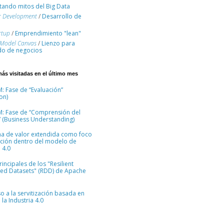
ando mitos del Big Data
r Development
/
Desarrollo de
rtup
/
Emprendimiento "lean"
 Model Canvas
/
Lienzo para
o de negocios
más visitadas en el último mes
: Fase de “Evaluación”
on)
M: Fase de “Comprensión del
 (Business Understanding)
na de valor extendida como foco
ción dentro del modelo de
 4.0
incipales de los "Resilient
ted Datasets" (RDD) de Apache
so a la servitización basada en
la Industria 4.0