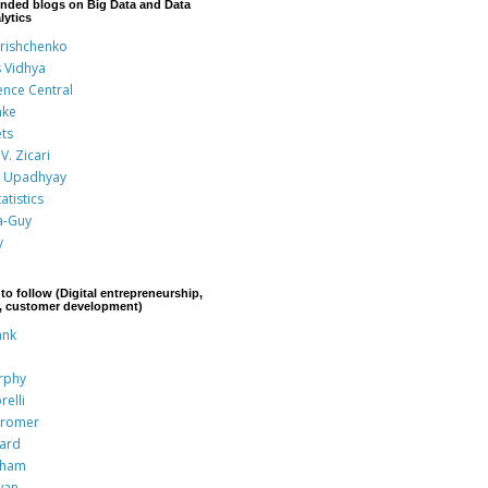
nded blogs on Big Data and Data
lytics
Grishchenko
s Vidhya
ence Central
nke
ts
V. Zicari
 Upadhyay
atistics
a-Guy
y
to follow (Digital entrepreneurship,
p, customer development)
ank
rphy
relli
Kromer
rard
aham
wan