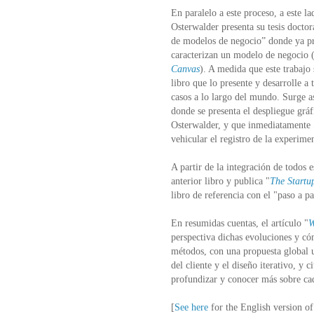
En paralelo a este proceso, a este l
Osterwalder presenta su tesis docto
de modelos de negocio” donde ya p
caracterizan un modelo de negocio 
Canvas
). A medida que este trabajo
libro que lo presente y desarrolle a
casos a lo largo del mundo. Surge as
donde se presenta el despliegue grá
Osterwalder, y que inmediatamente 
vehicular el registro de la experimen
A partir de la integración de todos
anterior libro y publica "
The Startu
libro de referencia con el "paso a pa
En resumidas cuentas, el artículo "
W
perspectiva dichas evoluciones y cóm
métodos, con una propuesta global u
del cliente y el diseño iterativo, y 
profundizar y conocer más sobre cad
[
See here
for the English version of 