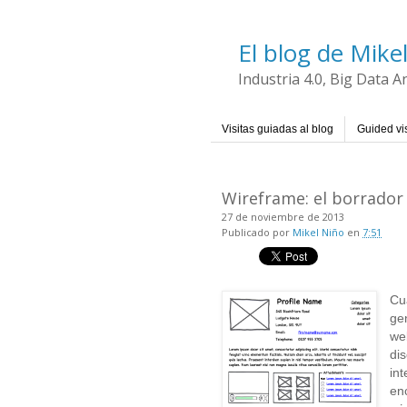
El blog de Mike
Industria 4.0, Big Data 
Visitas guiadas al blog
Guided vis
Wireframe: el borrador
27 de noviembre de 2013
Publicado por
Mikel Niño
en
7:51
Cu
ge
we
di
int
en