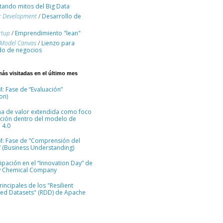
ando mitos del Big Data
r Development
/
Desarrollo de
rtup
/
Emprendimiento "lean"
 Model Canvas
/
Lienzo para
o de negocios
más visitadas en el último mes
: Fase de “Evaluación”
on)
na de valor extendida como foco
ción dentro del modelo de
 4.0
M: Fase de “Comprensión del
 (Business Understanding)
cipación en el “Innovation Day” de
 Chemical Company
incipales de los "Resilient
ted Datasets" (RDD) de Apache