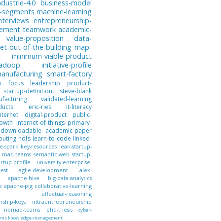
ndustrie-4.0
business-model
-segments
machine-learning
nterviews
entrepreneurship-
gement
teamwork
academic-
value-proposition
data-
et-out-of-the-building
map-
minimum-viable-product
hadoop
initiative-profile
anufacturing
smart-factory
n
focus
leadership
product-
startup-definition
steve-blank
facturing
validated-learning
ducts
eric-ries
it-literacy
nternet
digital-product
public-
owth
internet-of-things
primary-
downloadable
academic-paper
puting
hdfs
learn-to-code
linked-
e-spark
key-resources
lean-startup-
mad-teams
semantic-web
startup-
artup-profile
university-enterprise-
test
agile-development
alex-
apache-hive
big-data-analytics
e
apache-pig
collaborative-learning
effectual-reasoning
ship-keys
intraentrepreneurship
nomad-teams
phd-thesis
cyber-
ems
knowledge-management