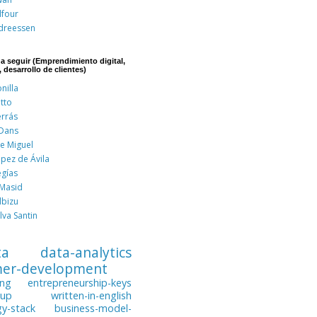
lfour
dreessen
 a seguir (Emprendimiento digital,
, desarrollo de clientes)
nilla
tto
errás
 Dans
de Miguel
pez de Ávila
egías
 Masid
lbizu
lva Santin
ta
data-analytics
mer-development
ing
entrepreneurship-keys
tup
written-in-english
gy-stack
business-model-