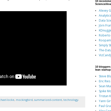
10 recomme
Science/Ana
Alexey 
Analytic
Data Sci
Jörn Fra
KDnugge
Roberto 
Roopam
Simply St
The-Dat
VizCand
10 bloggers 
lean startu
Steve Bl
Eric Ries
Sean Mu
Spike Mo
Tristan 
chael-locke
,
mockingbird
,
summarized-content
,
technology-
Yann Gi
Paul Gr
Alex Co