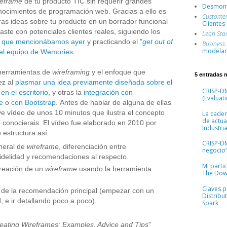
reframe
de tu producto TIC sin requerir grandes
Desmont
nocimientos de programación web. Gracias a ello es
Custome
as ideas sobre tu producto en un borrador funcional
Clientes
ste con potenciales clientes reales, siguiendo los
Lean Sta
" que mencionábamos ayer
y practicando el
"
get out of
Business
modelad
el equipo de Wemories
.
s herramientas de
wireframing
y el enfoque que
5 entradas 
ez al
plasmar una idea previamente diseñada sobre el
CRISP-DM
 en el escritorio
, y otras la
integración con
(Evaluati
e
o
con Bootstrap
.
Antes de hablar de alguna de ellas
ve vídeo de unos 10 minutos que ilustra el concepto
La cade
de actua
 conocierais
. El vídeo fue
elaborado en 2010 por
Industria
 estructura así:
CRISP-D
neral de
wireframe
, diferenciación entre
negocio”
 fidelidad y recomendaciones al respecto.
Mi parti
creación de un
wireframe
usando la herramienta
The Dow
Claves pr
 de la recomendación principal (empezar con un
Distribu
d, e ir detallando poco a poco).
Spark
eating Wireframes: Examples, Advice and Tips
"