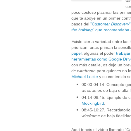
wi
co
poco costoso plasmar las primer
que te apoye en un primer contra
pasos del
"C
ustomer Discovery
the building
" que recomendaba 
Existe cierta variedad entre la
priorizan
: unas priman la sencill
papel
, algunas el poder
trabajar
herramientas como Google Driv
con más detalle, os dejo un bre
de
wireframe
para quienes no lo
Michael Locke
y su contenido
se
00:00-04:14. Concepto ge
wireframes
de baja o alta
04:14-08:45. Ejemplo de 
Mockingbird
.
08:45-10:27. Recordatorio
wireframe
de baja fidelida
Aquí tenéis el vídeo llamado "
Cr