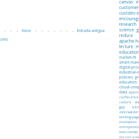
canvas
i
customer
custdev-i
encoura
research
science
g
Inicio
Entrada antigua
reduce
tom)
apache-
lecture
m
educatio
market-fit
smart-manu
digital-pro
industrial-i
policies
gr
education
cloud-com
data
apach
conference
culture
st
gap
a-b-
osterwalder
landing-pag
motivation
entrepeneur
lean-canvas
physical-syst