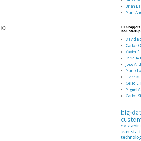
Brian Ba
Marc An
io
10 bloggers
lean startup
David Bo
Carlos O
Xavier F
Enrique
José A. 
Mario Ló
Javier M
Celso L.
Miguel A
Carlos Si
big-da
custo
data-min
lean-star
technolo