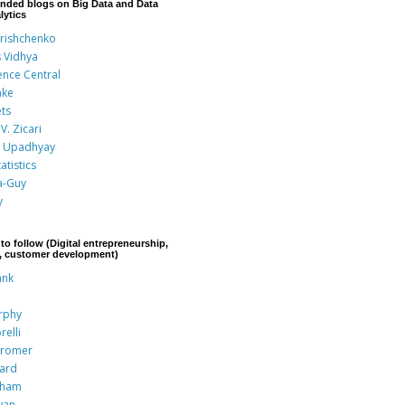
nded blogs on Big Data and Data
lytics
Grishchenko
s Vidhya
ence Central
nke
ts
V. Zicari
 Upadhyay
atistics
a-Guy
y
to follow (Digital entrepreneurship,
p, customer development)
ank
rphy
relli
Kromer
rard
aham
wan