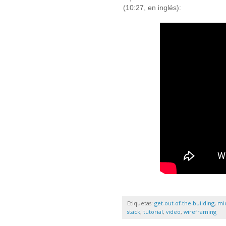
(10:27, en inglés):
Etiquetas:
get-out-of-the-building
,
mi
stack
,
tutorial
,
video
,
wireframing