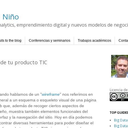
l Niño
Analytics, emprendimiento digital y nuevos modelos de negoc
its to the blog
Conferencias y seminarios
Trabajos académicos
Conta
 de tu producto TIC
Licencia de
ando hablamos de un "
wireframe
" nos referimos en
neral a un esquema o esqueleto visual de una página
b que, además de recoger ciertos aspectos de
seño, muestra también elementos funcionales del
TOP GUIDED
erfaz y la navegación del sitio. Hoy en día podemos
Big Data
contrar diversas herramientas para poder diseñar el
Big Data