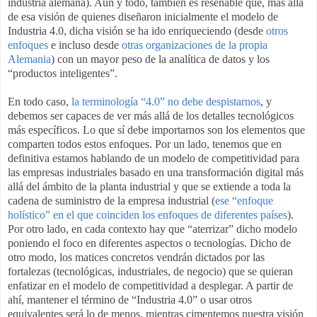
industria alemana). Aún y todo, también es reseñable que, más allá
de esa visión de quienes diseñaron inicialmente el modelo de
Industria 4.0, dicha visión se ha ido enriqueciendo (desde
otros
enfoques
e incluso desde
otras organizaciones de la propia
Alemania
) con un mayor peso de la analítica de datos y los
“productos inteligentes”.
En todo caso,
la terminología “4.0” no debe despistarnos
, y
debemos ser capaces de ver más allá de los detalles tecnológicos
más específicos. Lo que sí debe importarnos son los elementos que
comparten todos estos enfoques. Por un lado, tenemos que en
definitiva estamos hablando de un modelo de competitividad para
las empresas industriales basado en una transformación digital más
allá del ámbito de la planta industrial y que se extiende a toda la
cadena de suministro de la empresa industrial (
ese “enfoque
holístico” en el que coinciden los enfoques de diferentes países
).
Por otro lado, en cada contexto hay que “aterrizar” dicho modelo
poniendo el foco en diferentes aspectos o tecnologías. Dicho de
otro modo, los matices concretos vendrán dictados por las
fortalezas (tecnológicas, industriales, de negocio) que se quieran
enfatizar en el modelo de competitividad a desplegar. A partir de
ahí, mantener el término de “Industria 4.0” o usar otros
equivalentes será lo de menos, mientras cimentemos nuestra visión