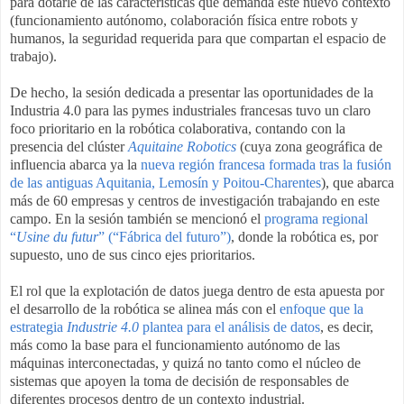
para dotarle de las características que demanda este nuevo contexto
(funcionamiento autónomo, colaboración física entre robots y
humanos, la seguridad requerida para que compartan el espacio de
trabajo).
De hecho, la sesión dedicada a presentar las oportunidades de la
Industria 4.0 para las pymes industriales francesas tuvo un claro
foco prioritario en la robótica colaborativa, contando con la
presencia del clúster
Aquitaine Robotics
(cuya zona geográfica de
influencia abarca ya la
nueva región francesa formada tras la fusión
de las antiguas Aquitania, Lemosín y Poitou-Charentes
), que abarca
más de 60 empresas y centros de investigación trabajando en este
campo. En la sesión también se mencionó el
programa regional
“
Usine du futur
” (“Fábrica del futuro”)
, donde la robótica es, por
supuesto, uno de sus cinco ejes prioritarios.
El rol que la explotación de datos juega dentro de esta apuesta por
el desarrollo de la robótica se alinea más con el
enfoque que la
estrategia
Industrie 4.0
plantea para el análisis de datos
, es decir,
más como la base para el funcionamiento autónomo de las
máquinas interconectadas, y quizá no tanto como el núcleo de
sistemas que apoyen la toma de decisión de responsables de
diferentes procesos dentro de un contexto industrial.