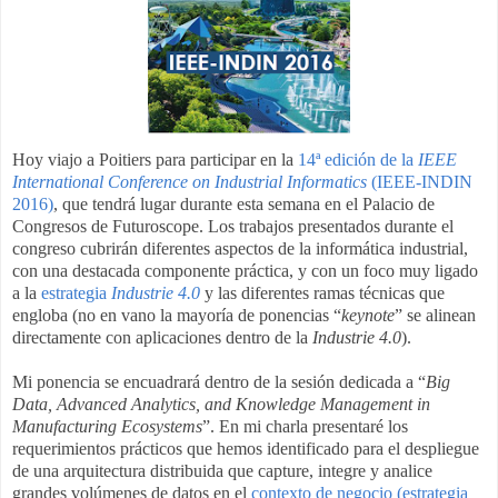
Hoy viajo a Poitiers para participar en la
14ª edición de la
IEEE
International Conference on Industrial Informatics
(IEEE-INDIN
2016)
, que tendrá lugar durante esta semana en el Palacio de
Congresos de Futuroscope. Los trabajos presentados durante el
congreso cubrirán diferentes aspectos de la informática industrial,
con una destacada componente práctica, y con un foco muy ligado
a la
estrategia
Industrie 4.0
y las diferentes ramas técnicas que
engloba (no en vano la mayoría de ponencias “
keynote
” se alinean
directamente con aplicaciones dentro de la
Industrie 4.0
).
Mi ponencia se encuadrará dentro de la sesión dedicada a “
Big
Data, Advanced Analytics, and Knowledge Management in
Manufacturing Ecosystems
”. En mi charla presentaré los
requerimientos prácticos que hemos identificado para el despliegue
de una arquitectura distribuida que capture, integre y analice
grandes volúmenes de datos en el
contexto de negocio (estrategia