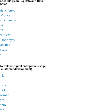
nded blogs on Big Data and Data
lytics
Grishchenko
s Vidhya
ence Central
nke
ts
V. Zicari
 Upadhyay
atistics
a-Guy
y
to follow (Digital entrepreneurship,
p, customer development)
ank
rphy
relli
Kromer
rard
aham
wan