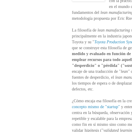
con la práctic
en el mundo d
fundamentos del
lean manufacturin
metodología propuesta por Eric Rie
La filosofía de
lean manufacturing
s
principalmente en la industria japo
Toyota y su "
Toyota Production Sys
que se construye esta filosofía de g
medido y evaluado en función de si
emplear recursos para todo aquell
"desperdicio" o "pérdida" ("
wast
encaje de una traducción de "
lean"
fuentes de desperdicio, el
lean manu
los tiempos de espera o de desplazam
defectos, etc.
¿Cómo encaja esa filosofía en la cr
concepto mismo de "startup"
y enten
centra en la búsqueda, observación 
repetible y escalable para la empres
como fin en sí mismo sino como med
validar hipótesis ("
validated learni