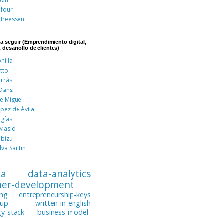
lfour
dreessen
 a seguir (Emprendimiento digital,
, desarrollo de clientes)
nilla
tto
errás
 Dans
de Miguel
pez de Ávila
egías
 Masid
lbizu
lva Santin
ta
data-analytics
mer-development
ing
entrepreneurship-keys
tup
written-in-english
gy-stack
business-model-