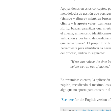
Apoyándonos en estos conceptos, po
metodología de gestión que persigu
(tiempo y dinero) mientras busca
cliente y le aporte valor
. Las herr
startup
buscan garantizar que, si est
el cliente, al menos lo identificamo
validación y por tanto desperdiciam
que nadie quiere". El propio Eric R
herramienta para identificar la nece
del proceso, indica lo siguiente:
"
If we can reduce the time b
before we run out of money.
"
En resumidas cuentas, la aplicación
rápido
, recudiendo al máximo los so
algo que no aporta para construir el
[
See here
for the English version of 
Etiquetas:
eric-ries
,
lean-manufactur