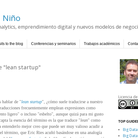
l Niño
Analytics, emprendimiento digital y nuevos modelos de negoc
its to the blog
Conferencias y seminarios
Trabajos académicos
Conta
e "lean startup"
Licencia de
 hablar de "
lean startup
", ¿cómo suele traducirse a nuestro
traducciones frecuentemente emplean expresiones como
to ligero" o incluso "esbelto", aunque quizá para mi gusto
apta la esencia del término es la que traduce "
lean
" como
TOP GUIDED
 entenderlo mejor creo que puede ser muy valioso acudir a
Big Data
del término, que Eric Ries acuñó basándose en un
a analogía
Big Data