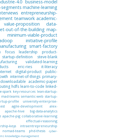
ndustrie-4.0
business-model
-segments
machine-learning
nterviews
entrepreneurship-
gement
teamwork
academic-
value-proposition
data-
et-out-of-the-building
map-
minimum-viable-product
hadoop
initiative-profile
anufacturing
smart-factory
n
focus
leadership
product-
startup-definition
steve-blank
facturing
validated-learning
ducts
eric-ries
it-literacy
nternet
digital-product
public-
owth
internet-of-things
primary-
downloadable
academic-paper
puting
hdfs
learn-to-code
linked-
e-spark
key-resources
lean-startup-
mad-teams
semantic-web
startup-
artup-profile
university-enterprise-
test
agile-development
alex-
apache-hive
big-data-analytics
e
apache-pig
collaborative-learning
effectual-reasoning
ship-keys
intraentrepreneurship
nomad-teams
phd-thesis
cyber-
ems
knowledge-management