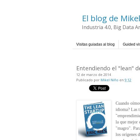
El blog de Mike
Industria 4.0, Big Data 
Visitas guiadas al blog
Guided vis
Entendiendo el "lean" d
12 de marzo de 2014
Publicado por
Mikel Niño
en
9:12
Cuando oímos
idioma? Las 
"emprendimien
la que mejor c
"magro". Para
los orígenes 