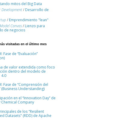
ando mitos del Big Data
r Development
/
Desarrollo de
rtup
/
Emprendimiento "lean"
 Model Canvas
/
Lienzo para
o de negocios
más visitadas en el último mes
: Fase de “Evaluación”
on)
na de valor extendida como foco
ción dentro del modelo de
 4.0
M: Fase de “Comprensión del
 (Business Understanding)
cipación en el “Innovation Day” de
 Chemical Company
incipales de los "Resilient
ted Datasets" (RDD) de Apache