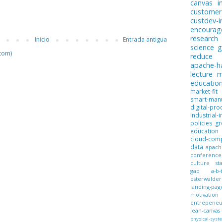
canvas
i
customer
custdev-i
encoura
research
Inicio
Entrada antigua
science
g
tom)
reduce
apache-
lecture
m
educatio
market-fit
smart-manu
digital-pro
industrial-i
policies
gr
education
cloud-com
data
apach
conference
culture
st
gap
a-b-
osterwalder
landing-pag
motivation
entrepeneur
lean-canvas
physical-syst