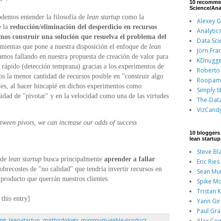
10 recomme
Science/Ana
demos entender la filosofía de
lean startup
como la
Alexey 
e la
reducción/eliminación del desperdicio en recursos
Analytic
mos construir una solución que resuelva el problema del
Data Sci
amientas que pone a nuestra disposición el enfoque de
lean
Jörn Fra
amos fallando en nuestra propuesta de creación de valor para
KDnugge
s rápido (detección temprana) gracias a los experimentos de
Roberto 
os la menor cantidad de recursos posible en "construir algo
Roopam
ies, al hacer hincapié en dichos experimentos como
Simply St
sidad de "pivotar" y en la velocidad como una de las virtudes
The-Dat
VizCand
etween pivots, we can increase our odds of success
10 bloggers 
lean startu
Steve Bl
 de
lean startup
busca principalmente
aprender a fallar
Eric Ries
brecostes de "no calidad" que tendría invertir recursos en
Sean Mu
 producto que querrán nuestros clientes
.
Spike Mo
Tristan 
this entry]
Yann Gi
Paul Gr
ing
,
lean-startup
,
methodology
,
minimum-viable-product
,
Alex Co