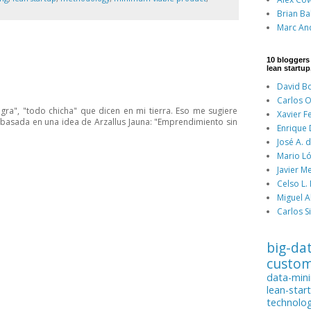
Brian Ba
Marc An
10 bloggers
lean startup
David Bo
Carlos O
gra", "todo chicha" que dicen en mi tierra. Eso me sugiere
Xavier F
, basada en una idea de Arzallus Jauna: "Emprendimiento sin
Enrique
José A. 
Mario Ló
Javier M
Celso L.
Miguel A
Carlos Si
big-da
custo
data-min
lean-star
technolo