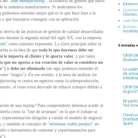
a del "
lean manufacturing
", la filosofía de gestión que nació
Desmont
e la industria manufacturera. Si analizamos los
Custome
g
podremos entender mejor qué es lo que hace
lean
a la
Clientes
s y qué buscamos conseguir con su aplicación.
Lean Sta
Business
modelad
e deriva de las prácticas de gestión de calidad desarrolladas
nesa durante la segunda mitad del siglo XX, con la empresa
tem
" como máximo exponente. La clave principal sobre la
5 entradas 
estión es la idea de que
todo lo que hacemos debe ser
CRISP-DM
 le importa al cliente y le aporta valor
, y por tanto
(Evaluati
o que no aporta a esa creación de valor se considera un
e
") y debe ser eliminado
(de aquí podemos entender el
La cade
de actua
como "magro"). En ese sentido, a la hora de analizar las
Industria
facturing
se centra en aspectos como la sobreproducción,
CRISP-D
iento, el coste extra derivado de rehacer trabajos debido a
negocio”
Mi parti
The Dow
eación de una startup? Para comprenderlo debemos acudir al
derla como la "fase de arranque" en la que el trabajo se
Claves pr
y experimentación dirigidas a validar el modelo de negocio
Distribu
Spark
a, y también al concepto de "
minimum viable product
" no
io o herramienta de contraste y experimentación para
ng
").