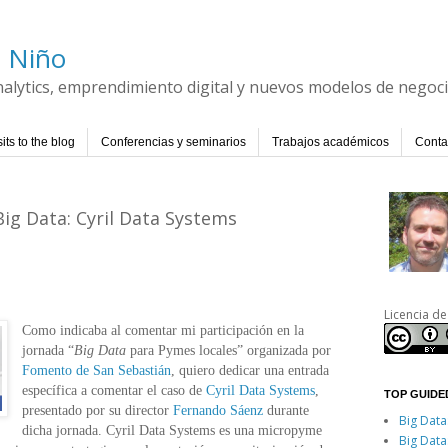
l Niño
Analytics, emprendimiento digital y nuevos modelos de negoc
its to the blog
Conferencias y seminarios
Trabajos académicos
Conta
ig Data: Cyril Data Systems
Licencia de
Como indicaba al comentar mi participación en la
jornada “
Big Data
para Pymes locales” organizada por
Fomento de San Sebastián
, quiero dedicar una entrada
específica a comentar el caso de
Cyril Data Systems
,
TOP GUIDED
presentado por su director
Fernando Sáenz
durante
Big Data
dicha jornada. Cyril Data Systems es una micropyme
Big Data