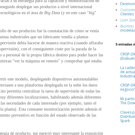
acias a su estrategia para la captación y monitorización de
Desmont
onseguido desplegar sus productos a nivel internacional
Custome
tecnológicos en el área de
Big Data
(y en este caso “
big
”
Clientes
Lean Sta
Business
modelad
ollo de sus productos fue la constatación de cómo se venía
uinas industriales que un fabricante vendía a plantas
pervisión debía hacerse de manera reactiva (cuando afloraba
5 entradas 
upervisión), con el consiguiente coste por la parada de la
CRISP-DM
a personal de la propia fábrica destino para poder hacer las
(Evaluati
mitieran “ver la máquina en remoto” y comprobar qué estaba
La cade
de actua
Industria
ertir este modelo, desplegando dispositivos autoinstalables
CRISP-D
enviasen a una plataforma desplegada en la nube los datos
negocio”
sto permitía centralizar la tarea de supervisión de todas las
uy diferentes localizaciones, habilitando además diferentes
Mi parti
The Dow
las necesidades de cada interesado (por ejemplo, tanto el
la planta). Esta constante monitorización permite además el
Claves pr
iento preventivo en función del estado observado de las
Distribu
Spark
ategia de producto, me pareció muy interesante la exposición