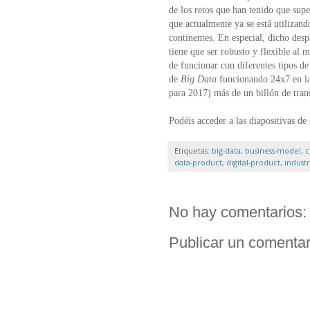
de los retos que han tenido que sup
que actualmente ya se está utilizand
continentes. En especial, dicho des
tiene que ser robusto y flexible al 
de funcionar con diferentes tipos d
de
Big Data
funcionando 24x7 en la
para 2017) más de un billón de tran
Podéis acceder a las diapositivas de
Etiquetas:
big-data
,
business-model
,
c
data-product
,
digital-product
,
industr
No hay comentarios:
Publicar un comentar