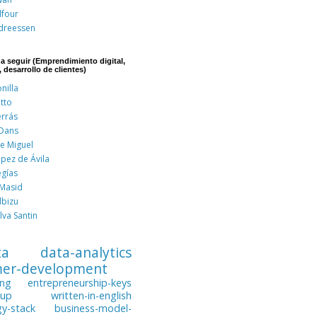
lfour
dreessen
 a seguir (Emprendimiento digital,
, desarrollo de clientes)
nilla
tto
errás
 Dans
de Miguel
pez de Ávila
egías
 Masid
lbizu
lva Santin
ta
data-analytics
mer-development
ing
entrepreneurship-keys
tup
written-in-english
gy-stack
business-model-