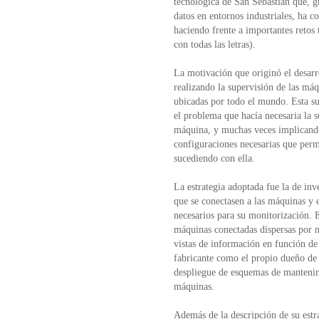
tecnológica de San Sebastián que, gr
datos en entornos industriales, ha c
haciendo frente a importantes retos 
con todas las letras).
La motivación que originó el desarr
realizando la supervisión de las máq
ubicadas por todo el mundo. Esta su
el problema que hacía necesaria la s
máquina, y muchas veces implicando 
configuraciones necesarias que per
sucediendo con ella.
La estrategia adoptada fue la de inv
que se conectasen a las máquinas y 
necesarios para su monitorización. E
máquinas conectadas dispersas por m
vistas de información en función de 
fabricante como el propio dueño de 
despliegue de esquemas de mantenim
máquinas.
Además de la descripción de su estr