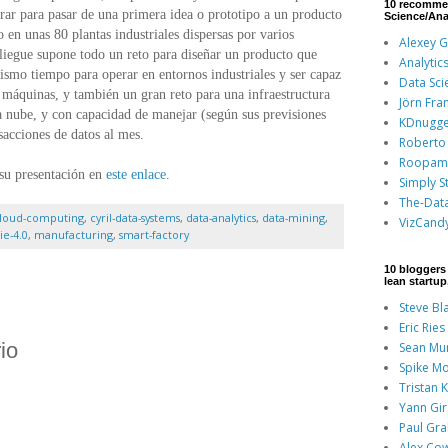
10 recomme
erar para pasar de una primera idea o prototipo a un producto
Science/Ana
o en unas 80 plantas industriales dispersas por varios
Alexey 
pliegue supone todo un reto para diseñar un producto que
Analytic
mismo tiempo para operar en entornos industriales y ser capaz
Data Sci
e máquinas, y también un gran reto para una infraestructura
Jörn Fra
 nube, y con capacidad de manejar (según sus previsiones
KDnugge
sacciones de datos al mes.
Roberto 
Roopam
 su presentación en
este enlace
.
Simply St
The-Dat
loud-computing
,
cyril-data-systems
,
data-analytics
,
data-mining
,
VizCand
ie-4.0
,
manufacturing
,
smart-factory
10 bloggers 
lean startu
Steve Bl
Eric Ries
io
Sean Mu
Spike Mo
Tristan 
Yann Gi
Paul Gr
Alex Co