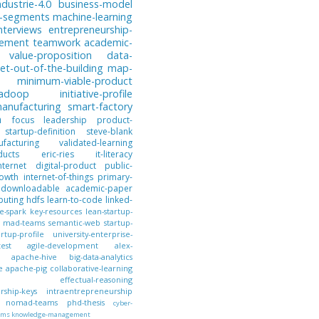
ndustrie-4.0
business-model
-segments
machine-learning
nterviews
entrepreneurship-
gement
teamwork
academic-
value-proposition
data-
et-out-of-the-building
map-
minimum-viable-product
hadoop
initiative-profile
anufacturing
smart-factory
n
focus
leadership
product-
startup-definition
steve-blank
facturing
validated-learning
ducts
eric-ries
it-literacy
nternet
digital-product
public-
owth
internet-of-things
primary-
downloadable
academic-paper
puting
hdfs
learn-to-code
linked-
e-spark
key-resources
lean-startup-
mad-teams
semantic-web
startup-
artup-profile
university-enterprise-
test
agile-development
alex-
apache-hive
big-data-analytics
e
apache-pig
collaborative-learning
effectual-reasoning
ship-keys
intraentrepreneurship
nomad-teams
phd-thesis
cyber-
ems
knowledge-management