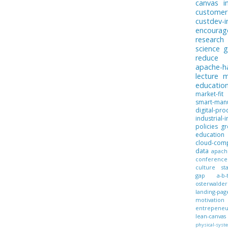
canvas
i
customer
custdev-i
encoura
research
science
g
reduce
apache-
lecture
m
educatio
market-fit
smart-manu
digital-pro
industrial-i
policies
gr
education
cloud-com
data
apach
conference
culture
st
gap
a-b-
osterwalder
landing-pag
motivation
entrepeneur
lean-canvas
physical-syst