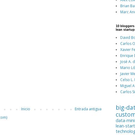
Brian Ba
Marc An
10 bloggers
lean startup
David Bo
Carlos O
Xavier F
Enrique
José A. 
Mario Ló
Javier M
Celso L.
Miguel A
Carlos Si
big-da
Inicio
Entrada antigua
custo
tom)
data-min
lean-star
technolo