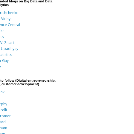
nded blogs on Big Data and Data
lytics
Grishchenko
s Vidhya
ence Central
nke
ts
V. Zicari
 Upadhyay
atistics
a-Guy
y
to follow (Digital entrepreneurship,
p, customer development)
ank
rphy
relli
Kromer
rard
aham
wan