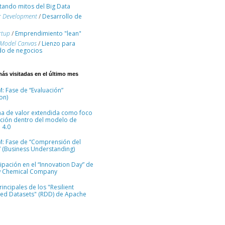
ando mitos del Big Data
r Development
/
Desarrollo de
rtup
/
Emprendimiento "lean"
 Model Canvas
/
Lienzo para
o de negocios
más visitadas en el último mes
: Fase de “Evaluación”
on)
na de valor extendida como foco
ción dentro del modelo de
 4.0
M: Fase de “Comprensión del
 (Business Understanding)
cipación en el “Innovation Day” de
 Chemical Company
incipales de los "Resilient
ted Datasets" (RDD) de Apache