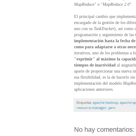
MapReduce
" o "
MapReduce 2.0
".
El principal cambio que implement
encargado de la gestión de los difere
uno con su
TaskTracker
), así como d
programación y seguimiento de las ta
implementación hasta la fecha de 
como para adaptarse a otras nece
iterativos, uno de los problemas a 
"exprimir" al máximo la capacida
tiempos de inactividad
al asignarle
aparte de proporcionar una nueva 
esa flexibilidad, es la de hacerlo s
implementación del modelo
MapRe
aplicaciones anteriores
.
Etiquetas:
apache-hadoop
,
apache-sp
resource-manager
,
yarn
No hay comentarios: