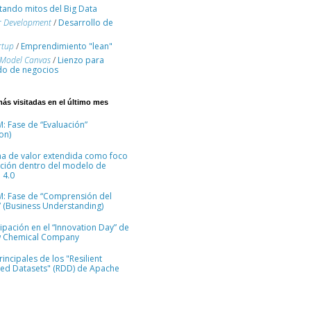
ando mitos del Big Data
r Development
/
Desarrollo de
rtup
/
Emprendimiento "lean"
 Model Canvas
/
Lienzo para
o de negocios
más visitadas en el último mes
: Fase de “Evaluación”
on)
na de valor extendida como foco
ción dentro del modelo de
 4.0
M: Fase de “Comprensión del
 (Business Understanding)
cipación en el “Innovation Day” de
 Chemical Company
incipales de los "Resilient
ted Datasets" (RDD) de Apache