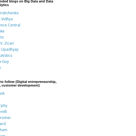
nded blogs on Big Data and Data
lytics
Grishchenko
s Vidhya
ence Central
nke
ts
V. Zicari
 Upadhyay
atistics
a-Guy
y
to follow (Digital entrepreneurship,
p, customer development)
ank
rphy
relli
Kromer
rard
aham
wan