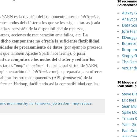
10 recomme
Science/Ana
Alexey 
a YARN es la revisión del componente interno
JobTracker
,
Analytic
ntes nodos del clúster a los que se les asignan tareas (cada
Data Sci
e la supervisión de la disponibilidad de recursos,
Jörn Fra
reas, acciones de recuperación ante fallos, etc.
La
KDnugge
dicho componente no ofrecía la suficiente flexibilidad
Roberto 
sidades de procesamiento de datos
(por ejemplo procesos
Roopam
los que también Apache Spark hace frente),
o para
Simply St
d de cómputo de los nodos del clúster y reducir los
The-Dat
s tareas "
map
" o "
reduce
". La principal virtud de YARN,
VizCand
implementación del
JobTracker
mejor preparada para ofrecer
in alterar los otros componentes (API,
framework
) de la
10 bloggers 
duce
en Hadoop, facilitando así la compatibilidad con las
lean startu
Steve Bl
Eric Ries
ark
,
arun-murthy
,
hortonworks
,
job-tracker
,
map-reduce
,
Sean Mu
Spike Mo
Tristan 
Yann Gi
Paul Gr
Alex Co