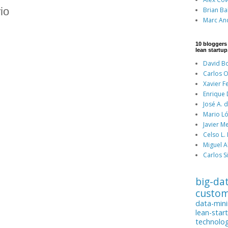
io
Brian Ba
Marc An
10 bloggers
lean startup
David Bo
Carlos O
Xavier F
Enrique
José A. 
Mario Ló
Javier M
Celso L.
Miguel A
Carlos Si
big-da
custo
data-min
lean-star
technolo