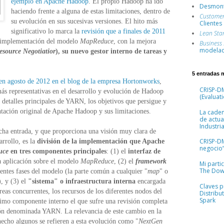
ejemplo en Apache Hadoop
. El propio Hadoop ha ido
Desmont
haciendo frente a alguna de estas limitaciones, dentro de
Custome
su evolución en sus sucesivas versiones. El hito más
Clientes
significativo lo marca la
revisión que a finales de 2011
Lean Sta
u implementación del modelo
MapReduce
, con la mejora
Business
modelad
esource Negotiatior
), su nuevo gestor interno de tareas y
5 entradas 
 en agosto de 2012 en el blog de la empresa Hortonworks
,
CRISP-DM
ás representativas en el desarrollo y evolución de Hadoop
(Evaluati
s detalles principales de YARN, los objetivos que persigue y
tación original de Apache Hadoop y sus limitaciones.
La cade
de actua
Industria
icha entrada, y que proporciona una visión muy clara de
CRISP-D
arrollo, es la
división de la implementación que Apache
negocio”
uce
en tres componentes principales
: (1) el
interfaz de
a aplicación sobre el modelo
MapReduce
, (2) el
framework
Mi parti
The Dow
entes fases del modelo (la parte común a cualquier "
map
" o
, y (3) el
"sistema" o infraestructura interna
encargada
Claves pr
areas concurrentes, los recursos de los diferentes nodos del
Distribu
Spark
último componente interno el que sufre una revisión completa
sión denominada YARN. La relevancia de este cambio en la
hecho algunos se refieren a esta evolución como "
NextGen