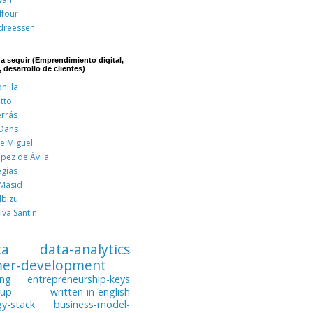
lfour
dreessen
 a seguir (Emprendimiento digital,
, desarrollo de clientes)
nilla
tto
errás
 Dans
de Miguel
pez de Ávila
egías
 Masid
lbizu
lva Santin
ta
data-analytics
mer-development
ing
entrepreneurship-keys
tup
written-in-english
gy-stack
business-model-