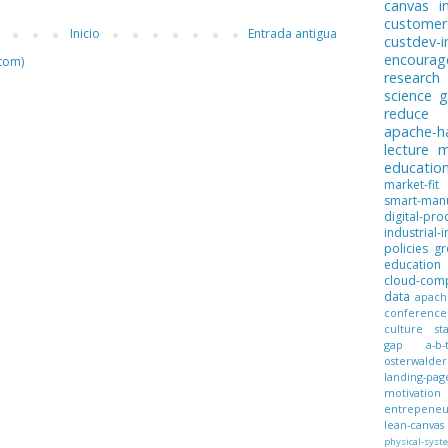
canvas
i
customer
Inicio
Entrada antigua
custdev-i
encoura
tom)
research
science
g
reduce
apache-
lecture
m
educatio
market-fit
smart-manu
digital-pro
industrial-i
policies
gr
education
cloud-com
data
apach
conference
culture
st
gap
a-b-
osterwalder
landing-pag
motivation
entrepeneur
lean-canvas
physical-syst