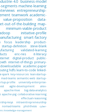
ndustrie-4.0
business-model
-segments
machine-learning
nterviews
entrepreneurship-
gement
teamwork
academic-
value-proposition
data-
et-out-of-the-building
map-
minimum-viable-product
hadoop
initiative-profile
anufacturing
smart-factory
n
focus
leadership
product-
startup-definition
steve-blank
facturing
validated-learning
ducts
eric-ries
it-literacy
nternet
digital-product
public-
owth
internet-of-things
primary-
downloadable
academic-paper
puting
hdfs
learn-to-code
linked-
e-spark
key-resources
lean-startup-
mad-teams
semantic-web
startup-
artup-profile
university-enterprise-
test
agile-development
alex-
apache-hive
big-data-analytics
e
apache-pig
collaborative-learning
effectual-reasoning
ship-keys
intraentrepreneurship
nomad-teams
phd-thesis
cyber-
ems
knowledge-management