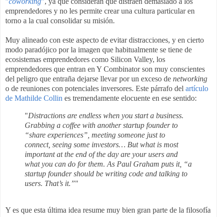
"
coworking
"
, ya que consideran que distraen demasiado a los
emprendedores y no les permite crear una cultura particular en
torno a la cual consolidar su misión.
Muy alineado con este aspecto de evitar distracciones, y en cierto
modo paradójico por la imagen que habitualmente se tiene de
ecosistemas emprendedores como Silicon Valley, los
emprendedores que entran en Y Combinator son muy conscientes
del peligro que entraña dejarse llevar por un exceso de
networking
o de reuniones con potenciales inversores. Este párrafo del
artículo
de Mathilde Collin
es tremendamente elocuente en ese sentido:
"
Distractions are endless when you start a business.
Grabbing a coffee with another startup founder to
“share experiences”, meeting someone just to
connect, seeing some investors… But what is most
important at the end of the day are your users and
what you can do for them. As Paul Graham puts it, “a
startup founder should be writing code and talking to
users. That’s it.”
"
Y es que esta última idea resume muy bien gran parte de la filosofía