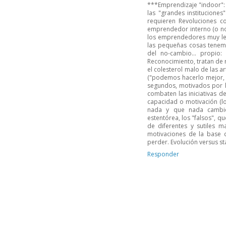
***Emprendizaje "indoor": 
las "grandes institucione
requieren Revoluciones c
emprendedor interno (o no,
los emprendedores muy lejo
las pequeñas cosas tenemo
del no-cambio... propio:
Reconocimiento, tratan de r
el colesterol malo de las ar
("podemos hacerlo mejor, t
segundos, motivados por la
combaten las iniciativas d
capacidad o motivación (los
nada y que nada cambie;
estentórea, los "falsos", 
de diferentes y sutiles m
motivaciones de la base 
perder. Evolución versus st
Responder