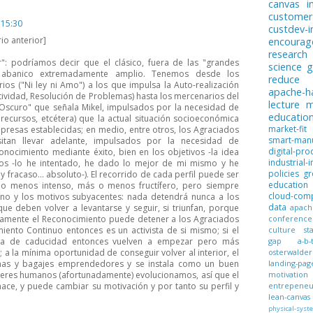
canvas
i
customer
 15:30
custdev-i
io anterior]
encoura
research
: podríamos decir que el clásico, fuera de las "grandes
science
g
un abanico extremadamente amplio. Tenemos desde los
reduce
arios ("Ni ley ni Amo") a los que impulsa la Auto-realización
apache-
tividad, Resolución de Problemas) hasta los mercenarios del
lecture
m
Oscuro" que señala Mikel, impulsados por la necesidad de
educatio
ecursos, etcétera) que la actual situación socioeconómica
market-fit
mpresas establecidas; en medio, entre otros, los Agraciados
smart-manu
tan llevar adelante, impulsados por la necesidad de
digital-pro
nocimiento mediante éxito, bien en los objetivos -la idea
industrial-i
sos -lo he intentado, he dado lo mejor de mi mismo y he
policies
gr
 fracaso... absoluto-). El recorrido de cada perfil puede ser
education
o menos intenso, más o menos fructífero, pero siempre
cloud-com
no y los motivos subyacentes: nada detendrá nunca a los
data
rque deben volver a levantarse y seguir, si triunfan, porque
apach
olamente el Reconocimiento puede detener a los Agraciados
conference
iento Continuo entonces es un activista de si mismo; si el
culture
st
cha de caducidad entonces vuelven a empezar pero más
gap
a-b-
 a la mínima oportunidad de conseguir volver al interior, el
osterwalder
as y bagajes emprendedores y se instala como un buen
landing-pag
 seres humanos (afortunadamente) evolucionamos, así que el
motivation
ce, y puede cambiar su motivación y por tanto su perfil y
entrepeneur
lean-canvas
physical-syst