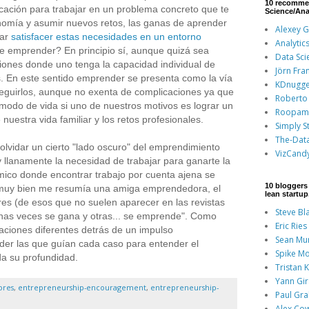
10 recomme
cación para trabajar en un problema concreto que te
Science/Ana
nomía y asumir nuevos retos, las ganas de aprender
Alexey 
rar
satisfacer estas necesidades en un entorno
Analytic
ue emprender? En principio sí, aunque quizá sea
Data Sci
iones donde uno tenga la capacidad individual de
Jörn Fra
os. En este sentido emprender se presenta como la vía
KDnugge
guirlos, aunque no exenta de complicaciones ya que
Roberto 
odo de vida si uno de nuestros motivos es lograr un
Roopam
e nuestra vida familiar y los retos profesionales.
Simply St
The-Dat
vidar un cierto "lado oscuro" del emprendimiento
VizCand
 llanamente la necesidad de trabajar para ganarte la
mico donde encontrar trabajo por cuenta ajena se
10 bloggers 
muy bien me resumía una amiga emprendedora, el
lean startu
 (de esos que no suelen aparecer en las revistas
Steve Bl
nas veces se gana y otras... se emprende". Como
Eric Ries
iones diferentes detrás de un impulso
Sean Mu
er las que guían cada caso para entender el
Spike Mo
a su profundidad
.
Tristan 
Yann Gi
ores
,
entrepreneurship-encouragement
,
entrepreneurship-
Paul Gr
Alex Co