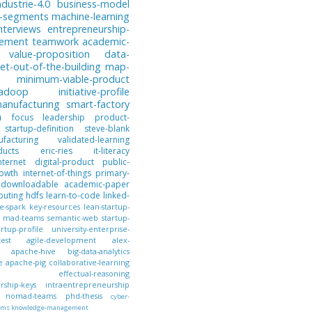
ndustrie-4.0
business-model
-segments
machine-learning
nterviews
entrepreneurship-
gement
teamwork
academic-
value-proposition
data-
et-out-of-the-building
map-
minimum-viable-product
hadoop
initiative-profile
anufacturing
smart-factory
n
focus
leadership
product-
startup-definition
steve-blank
facturing
validated-learning
ducts
eric-ries
it-literacy
nternet
digital-product
public-
owth
internet-of-things
primary-
downloadable
academic-paper
puting
hdfs
learn-to-code
linked-
e-spark
key-resources
lean-startup-
mad-teams
semantic-web
startup-
artup-profile
university-enterprise-
test
agile-development
alex-
apache-hive
big-data-analytics
e
apache-pig
collaborative-learning
effectual-reasoning
ship-keys
intraentrepreneurship
nomad-teams
phd-thesis
cyber-
ems
knowledge-management