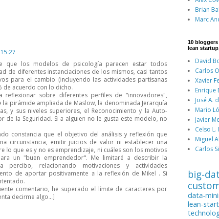
Brian Ba
Marc An
10 bloggers
lean startup
 15:27
David Bo
e que los modelos de psicología parecen estar todos
Carlos O
dad de diferentes instanciaciones de los mismos, casi tantos
os para el cambio (incluyendo las actividades partisanas
Xavier F
% de acuerdo con lo dicho.
Enrique
reflexionar sobre diferentes perfiles de "innovadores",
José A. 
e la pirámide ampliada de Maslow, la denominada Jerarquía
Mario Ló
, y sus niveles superiores, el Reconocimiento y la Auto-
rior de la Seguridad. Si a alguien no le gusta este modelo, no
Javier M
Celso L.
o constancia que el objetivo del análisis y reflexión que
Miguel A
a circunstancia, emitir juicios de valor ni establecer una
Carlos Si
re lo que es y no es emprendizaje, ni cuáles son los motivos
ara un "buen emprendedor". Me limitaré a describir la
 percibo, relacionando motivaciones y actividades
big-da
nto de aportar positivamente a la reflexión de Mikel . Si
ntentado.
custo
iguiente comentario, he superado el límite de caracteres por
data-min
enta decirme algo...]
lean-star
technolo