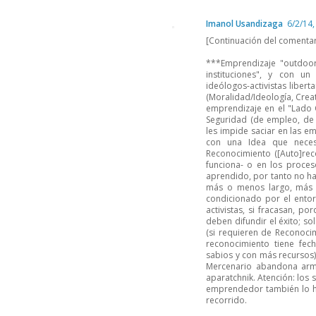
Imanol Usandizaga
6/2/14,
[Continuación del comentar
***Emprendizaje "outdoor"
instituciones", y con 
ideólogos-activistas libert
(Moralidad/Ideología, Crea
emprendizaje en el "Lado 
Seguridad (de empleo, de r
les impide saciar en las e
con una Idea que necesi
Reconocimiento ([Auto]reco
funciona- o en los proce
aprendido, por tanto no hay
más o menos largo, más 
condicionado por el entor
activistas, si fracasan, po
deben difundir el éxito; s
(si requieren de Reconocim
reconocimiento tiene fe
sabios y con más recursos);
Mercenario abandona arm
aparatchnik. Atención: los
emprendedor también lo ha
recorrido.