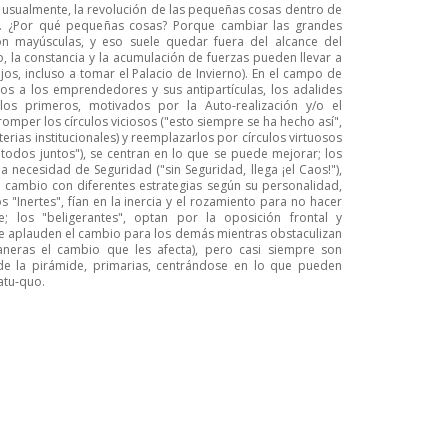
usualmente, la revolución de las pequeñas cosas dentro de
s". ¿Por qué pequeñas cosas? Porque cambiar las grandes
on mayúsculas, y eso suele quedar fuera del alcance del
 la constancia y la acumulación de fuerzas pueden llevar a
s, incluso a tomar el Palacio de Invierno). En el campo de
s a los emprendedores y sus antipartículas, los adalides
 los primeros, motivados por la Auto-realización y/o el
omper los círculos viciosos ("esto siempre se ha hecho así",
terias institucionales) y reemplazarlos por círculos virtuosos
odos juntos"), se centran en lo que se puede mejorar; los
 necesidad de Seguridad ("sin Seguridad, llega ¡el Caos!"),
e cambio con diferentes estrategias según su personalidad,
 "Inertes", fían en la inercia y el rozamiento para no hacer
 los "beligerantes", optan por la oposición frontal y
que aplauden el cambio para los demás mientras obstaculizan
aneras el cambio que les afecta), pero casi siempre son
de la pirámide, primarias, centrándose en lo que pueden
atu-quo.