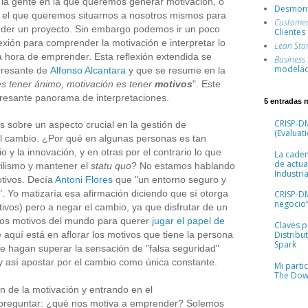
a la gente en la que queremos generar motivación, o
Desmont
 el que queremos situarnos a nosotros mismos para
Custome
der un proyecto. Sin embargo podemos ir un poco
Clientes
exión para comprender la motivación e interpretar lo
Lean Sta
a hora de emprender. Esta reflexión extendida se
Business
modelad
eresante de
Alfonso Alcantara
y que se resume en la
es tener ánimo, motivación es tener
motivos
"
.
Este
teresante panorama de interpretaciones.
5 entradas 
CRISP-DM
 sobre un aspecto crucial en la gestión de
(Evaluati
el cambio. ¿Por qué en algunas personas es tan
o y la innovación, y en otras por el contrario lo que
La cade
de actua
ovilismo y mantener el
statu quo
? No estamos hablando
Industria
tivos. Decía
Antoni Flores
que "un entorno seguro y
". Yo matizaría esa afirmación diciendo que sí otorga
CRISP-D
negocio”
vos) pero a negar el cambio, ya que disfrutar de un
 los motivos del mundo para querer
jugar el papel de
Claves pr
e aquí está en aflorar los motivos que tiene la persona
Distribu
Spark
le hagan superar la sensación de "falsa seguridad"
y así apostar por el cambio como única constante.
Mi parti
The Dow
n de la motivación y entrando en el
reguntar: ¿qué nos motiva a emprender? Solemos