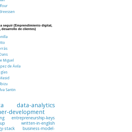
lfour
dreessen
 a seguir (Emprendimiento digital,
, desarrollo de clientes)
nilla
tto
errás
 Dans
de Miguel
pez de Ávila
egías
 Masid
lbizu
lva Santin
ta
data-analytics
mer-development
ing
entrepreneurship-keys
tup
written-in-english
gy-stack
business-model-