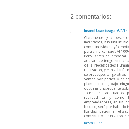
2 comentarios:
Imanol Usandizaga
6/2/14,
Claramente, y a pesar d
inventados, hay una infini
como individuos y/o motiv
para el no-cambio). Al 100
Pero, antes de empezar a 
aclarar que tengo en ment
de la Necesidades Humanas
realización, y el nivel infe
se preocupe, tengo otros.
Vamos por partes, y dejand
planteo no es, bajo ningun
doctrina jurisprudente sob
"puros" ni "adecuados" p
realidad tal y como la
emprendedoras, en un inte
fracaso, será por haberlo i
[La clasificación, en el s
comentario. El Universo int
Responder