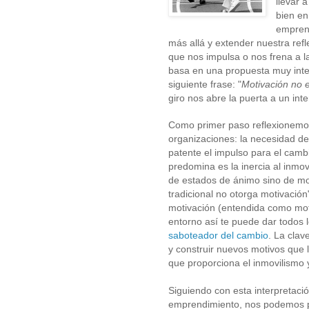
llevar 
bien en
empren
más allá y extender nuestra refl
que nos impulsa o nos frena a l
basa en una propuesta muy int
siguiente frase: "
Motivación no 
giro nos abre la puerta a un in
Como primer paso reflexionemos
organizaciones: la necesidad d
patente el impulso para el cambi
predomina es
la inercia al inm
de estados de ánimo sino de mo
tradicional no otorga motivación
motivación (entendida como moti
entorno así te puede dar todos
saboteador del cambio
. La clav
y construir nuevos motivos que 
que proporciona el inmovilismo 
Siguiendo con esta interpretació
emprendimiento,
nos podemos p