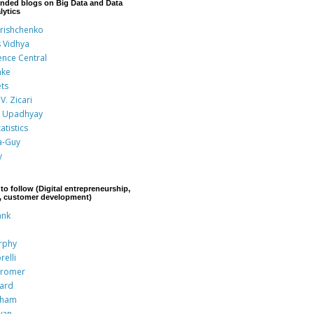
nded blogs on Big Data and Data
lytics
Grishchenko
s Vidhya
ence Central
nke
ts
V. Zicari
 Upadhyay
atistics
a-Guy
y
to follow (Digital entrepreneurship,
p, customer development)
ank
rphy
relli
Kromer
rard
aham
wan