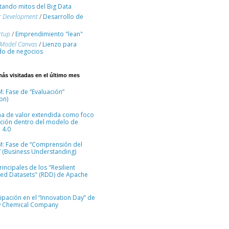
ando mitos del Big Data
r Development
/
Desarrollo de
rtup
/
Emprendimiento "lean"
 Model Canvas
/
Lienzo para
o de negocios
más visitadas en el último mes
: Fase de “Evaluación”
on)
na de valor extendida como foco
ción dentro del modelo de
 4.0
M: Fase de “Comprensión del
 (Business Understanding)
incipales de los "Resilient
ted Datasets" (RDD) de Apache
cipación en el “Innovation Day” de
 Chemical Company