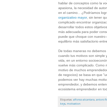
hablar de conceptos como la vo
apasiona, la necesidad de auto
en el camino... ¿Podríamos log
organizativo mayor
, sin tener q
complicado encontrar organizac
desarrollar todos estos objetiv
más adecuada para poder conse
puede que choque con nuestro m
equilibrio más satisfactorio entr
De todas maneras no debemos ol
cuando tus motivos son simple y
vida, en un entorno socioeconó
vuelve más complicado. Como 
motivo de muchos emprendedores
de negocios) se basa en que "u
podemos ver hay muchas motivac
emprendedor, y debemos entend
ecosistema emprendedor en tod
Etiquetas:
alfonso-alcantara
,
antoni-fl
keys
,
motivation