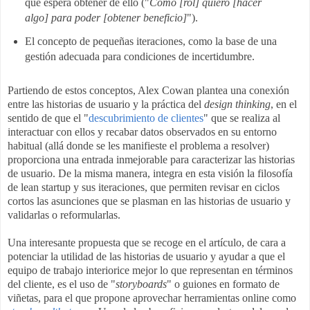
que espera obtener de ello (
"
Como [rol] quiero [hacer
algo] para poder [obtener beneficio]
").
El concepto de pequeñas iteraciones, como la base de una
gestión adecuada para condiciones de incertidumbre.
Partiendo de estos conceptos, Alex Cowan plantea una conexión
entre las historias de usuario y la práctica del
design thinking
, en el
sentido de que el "
descubrimiento de clientes
" que se realiza al
interactuar con ellos y recabar datos observados en su entorno
habitual (allá donde se les manifieste el problema a resolver)
proporciona una entrada inmejorable para caracterizar las historias
de usuario. De la misma manera, integra en esta visión la filosofía
de lean startup y sus iteraciones, que permiten revisar en ciclos
cortos las asunciones que se plasman en las historias de usuario y
validarlas o reformularlas.
Una interesante propuesta que se recoge en el artículo, de cara a
potenciar la utilidad de las historias de usuario y ayudar a que el
equipo de trabajo interiorice mejor lo que representan en términos
del cliente, es el uso de "
storyboards
" o guiones en formato de
viñetas, para el que propone aprovechar herramientas online como